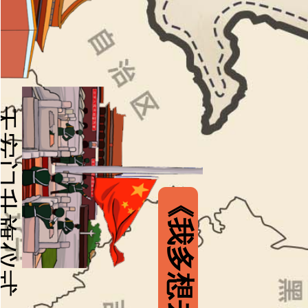
门升旗仪式
《我多想去看看》