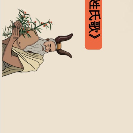
《姓氏歌》
帝